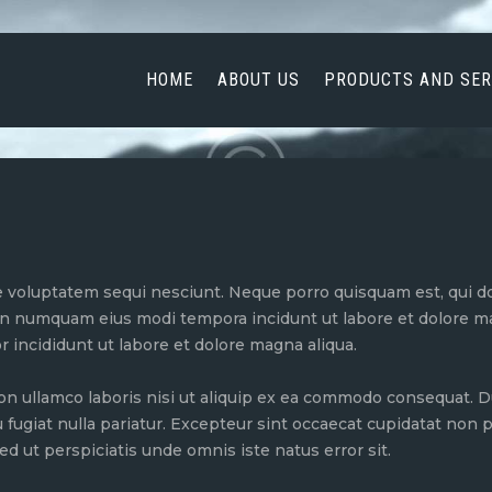
HOME
ABOUT US
HOME
ABOUT US
PRODUCTS AND SER
PRODUCTS AND
SERVICES
NEWS
CONTACT US
 voluptatem sequi nesciunt. Neque porro quisquam est, qui do
 non numquam eius modi tempora incidunt ut labore et dolore 
r incididunt ut labore et dolore magna aliqua.
on ullamco laboris nisi ut aliquip ex ea commodo consequat. Du
u fugiat nulla pariatur. Excepteur sint occaecat cupidatat non pr
ed ut perspiciatis unde omnis iste natus error sit.