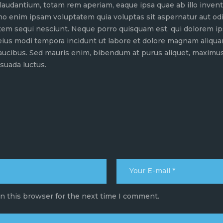
dantium, totam rem aperiam, eaque ipsa quae ab illo inventor
mo enim ipsam voluptatem quia voluptas sit aspernatur aut odi
tem sequi nesciunt. Neque porro quisquam est, qui dolorem ip
 eius modi tempora incidunt ut labore et dolore magnam aliqu
aucibus. Sed mauris enim, bibendum at purus aliquet, maximus 
esuada luctus.
n this browser for the next time I comment.