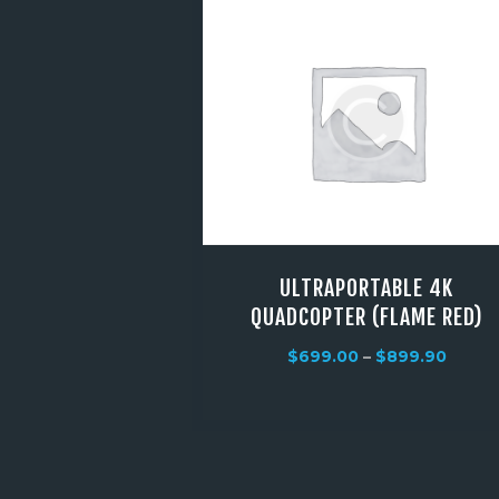
ULTRAPORTABLE 4K
QUADCOPTER (FLAME RED)
$
699.00
–
$
899.90