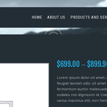
HOME
ABOUT US
HOME
ABOUT US
PRODUCTS AND SER
PRODUCTS AND
SERVICES
NEWS
CONTACT US
$
699.00
$
899.9
–
Lorem ipsum dolor sit amet, c
feugiat laoreet odio, sit am
fermentum auctor malesuada.
sodales nisi dignissim id. Cra
varius maximus elit, non hend