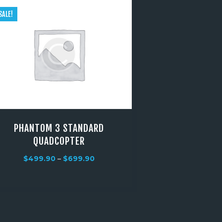
SALE!
PHANTOM 3 STANDARD
QUADCOPTER
$
499.90
–
$
699.90