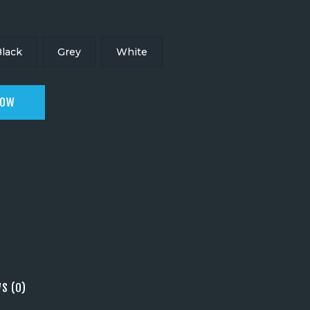
lack
Grey
White
NOW
S (0)