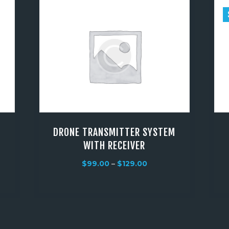
DRONE TRANSMITTER SYSTEM
WITH RECEIVER
$
99.00
–
$
129.00