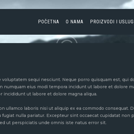
POČETNA
O NAMA
POČETNA
O NAMA
PROIZVODI I USLUG
PROIZVODI I USLUGE
AKTUELNOSTI
KONTAKT
 voluptatem sequi nesciunt. Neque porro quisquam est, qui do
 non numquam eius modi tempora incidunt ut labore et dolore 
r incididunt ut labore et dolore magna aliqua.
on ullamco laboris nisi ut aliquip ex ea commodo consequat. Du
u fugiat nulla pariatur. Excepteur sint occaecat cupidatat non pr
ed ut perspiciatis unde omnis iste natus error sit.