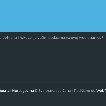
 pohranu i rukovanje vašim podacima na ovoj web stranici.
*
 Bosna i Hercegovina
© Sva prava zadržana | Podržano od
WebF