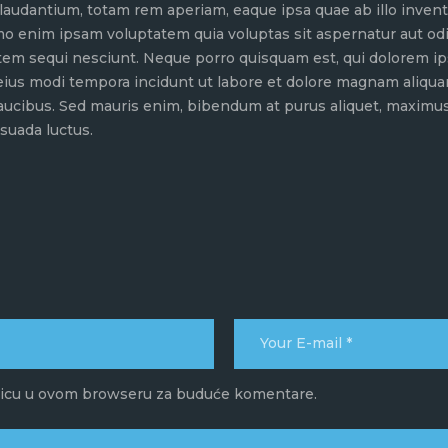
dantium, totam rem aperiam, eaque ipsa quae ab illo inventor
mo enim ipsam voluptatem quia voluptas sit aspernatur aut odi
tem sequi nesciunt. Neque porro quisquam est, qui dolorem ip
 eius modi tempora incidunt ut labore et dolore magnam aliqu
aucibus. Sed mauris enim, bibendum at purus aliquet, maximus 
esuada luctus.
anicu u ovom browseru za buduće komentare.