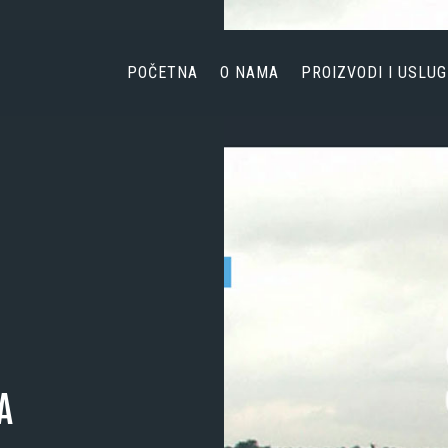
POČETNA
O NAMA
POČETNA
O NAMA
PROIZVODI I USLUG
PROIZVODI I USLUGE
AKTUELNOSTI
KONTAKT
A