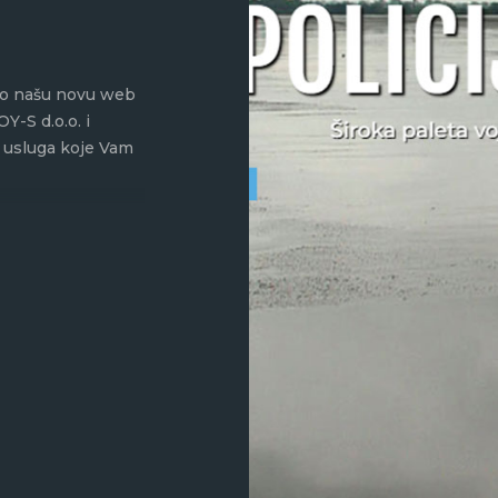
imo našu novu web
Y-S d.o.o. i
 usluga koje Vam