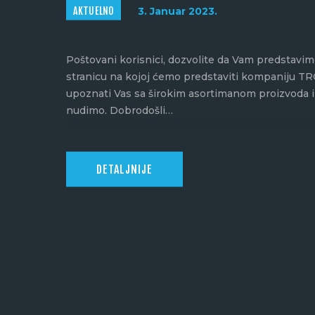
AKTUELNO
3. Januar 2023.
Poštovani korisnici, dozvolite da Vam predstav
stranicu na kojoj ćemo predstaviti kompaniju TRO
upoznati Vas sa širokim asortimanom proizvoda i
nudimo. Dobrodošli…
DETALJNIJE