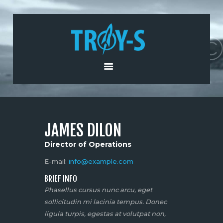
HOME
ABOUT US
PRODUCTS AND
SERVICES
NEWS
CONTACT US
JAMES DILON
Director of Operations
E-mail:
info@example.com
BRIEF INFO
Phasellus cursus nunc arcu, eget
sollicitudin mi lacinia tempus. Donec
ligula turpis, egestas at volutpat non,